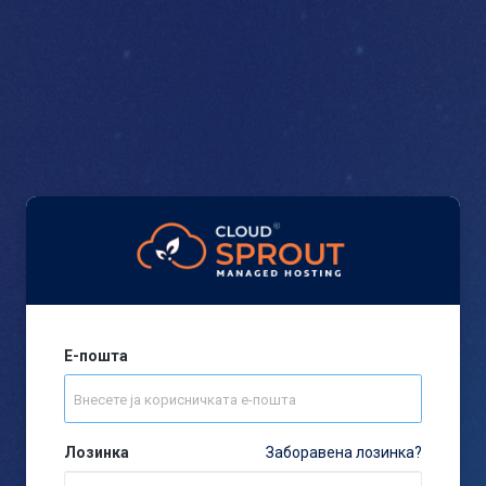
Е-пошта
Лозинка
Заборавена лозинка?